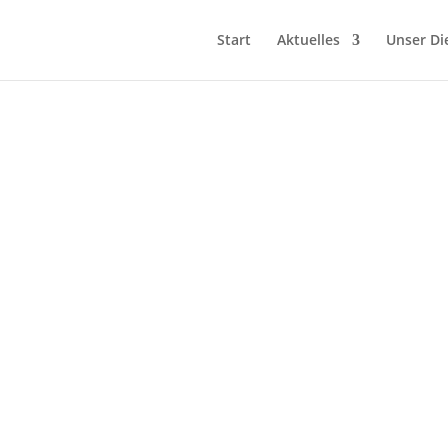
Start
Aktuelles
Unser Di
Übersicht aller Veranstaltungen herunterladen